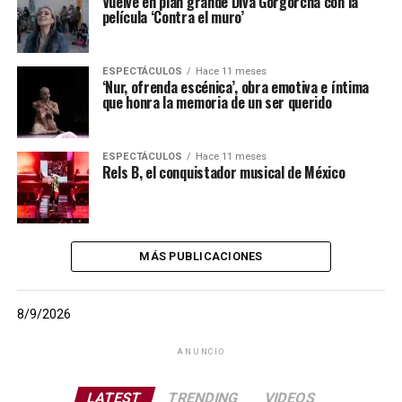
Vuelve en plan grande Diva Gorgorcha con la
película ‘Contra el muro’
ESPECTÁCULOS
Hace 11 meses
‘Nur, ofrenda escénica’, obra emotiva e íntima
que honra la memoria de un ser querido
ESPECTÁCULOS
Hace 11 meses
Rels B, el conquistador musical de México
MÁS PUBLICACIONES
8/9/2026
ANUNCIO
LATEST
TRENDING
VIDEOS