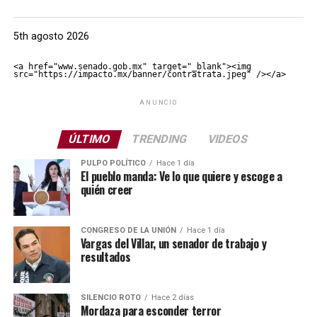
5th agosto 2026
<a href="www.senado.gob.mx" target="_blank"><img 
src="https://impacto.mx/banner/contratrata.jpeg" /></a>
ANUNCIO
ÚLTIMO
TRENDING
VIDEOS
PULPO POLÍTICO
Hace 1 día
El pueblo manda: Ve lo que quiere y escoge a
quién creer
CONGRESO DE LA UNIÓN
Hace 1 día
Vargas del Villar, un senador de trabajo y
resultados
SILENCIO ROTO
Hace 2 días
Mordaza para esconder terror