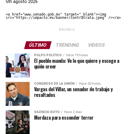
5th agosto 2026
<a href="www.senado.gob.mx" target="_blank"><img 
src="https://impacto.mx/banner/contratrata.jpeg" /></a>
ANUNCIO
ÚLTIMO
TRENDING
VIDEOS
PULPO POLÍTICO
Hace 19 horas
El pueblo manda: Ve lo que quiere y escoge a
quién creer
CONGRESO DE LA UNIÓN
Hace 20 horas
Vargas del Villar, un senador de trabajo y
resultados
SILENCIO ROTO
Hace 2 días
Mordaza para esconder terror