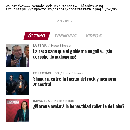
<a href="www.senado.gob.mx" target="_blank"><img 
src="https://impacto.mx/banner/contratrata.jpeg" /></a>
ANUNCIO
ÚLTIMO
TRENDING
VIDEOS
LA FERIA
Hace 3 horas
La raza sabe que el gobierno engaña… ¡sin
derecho de audiencias!
ESPECTÁCULOS
Hace 3 horas
Shimdra, entre la fuerza del rock y memoria
ancestral
IMPACTUS
Hace 3 horas
¿Morena avalará la honestidad valiente de Lobo?