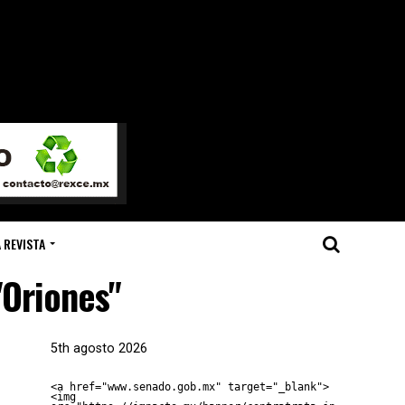
 REVISTA
"Oriones"
5th agosto 2026
<a href="www.senado.gob.mx" target="_blank">
<img 