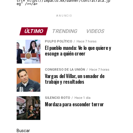
src="https://impacto.mx/banner/contratrata.jp
eg" /></a>
ANUNCIO
ÚLTIMO
TRENDING
VIDEOS
PULPO POLÍTICO
Hace 7 horas
El pueblo manda: Ve lo que quiere y
escoge a quién creer
CONGRESO DE LA UNIÓN
Hace 7 horas
Vargas del Villar, un senador de
trabajo y resultados
SILENCIO ROTO
Hace 1 día
Mordaza para esconder terror
Buscar