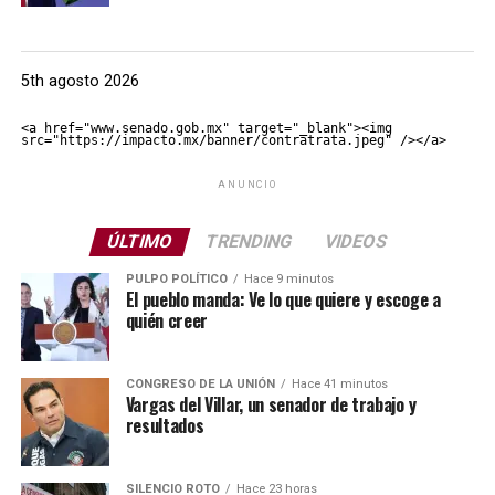
5th agosto 2026
<a href="www.senado.gob.mx" target="_blank"><img 
src="https://impacto.mx/banner/contratrata.jpeg" /></a>
ANUNCIO
ÚLTIMO
TRENDING
VIDEOS
PULPO POLÍTICO
Hace 9 minutos
El pueblo manda: Ve lo que quiere y escoge a
quién creer
CONGRESO DE LA UNIÓN
Hace 41 minutos
Vargas del Villar, un senador de trabajo y
resultados
SILENCIO ROTO
Hace 23 horas