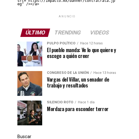
src="https://impacto.mx/banner/contratrata.jp
eg" /></a>
ANUNCIO
ÚLTIMO
TRENDING
VIDEOS
PULPO POLÍTICO
Hace 12 horas
El pueblo manda: Ve lo que quiere y
escoge a quién creer
CONGRESO DE LA UNIÓN
Hace 13 horas
Vargas del Villar, un senador de
trabajo y resultados
SILENCIO ROTO
Hace 1 día
Mordaza para esconder terror
Buscar