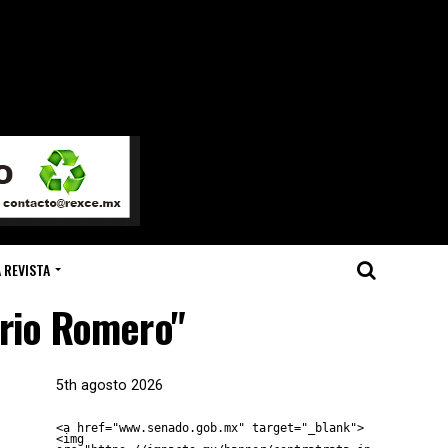
 REVISTA
ario Romero"
5th agosto 2026
<a href="www.senado.gob.mx" target="_blank">
<img 