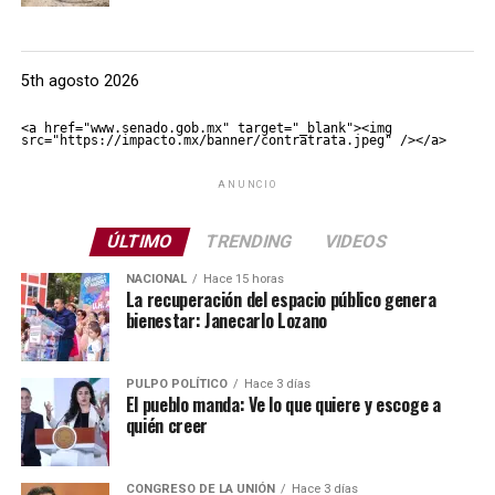
5th agosto 2026
<a href="www.senado.gob.mx" target="_blank"><img 
src="https://impacto.mx/banner/contratrata.jpeg" /></a>
ANUNCIO
ÚLTIMO
TRENDING
VIDEOS
NACIONAL
Hace 15 horas
La recuperación del espacio público genera
bienestar: Janecarlo Lozano
PULPO POLÍTICO
Hace 3 días
El pueblo manda: Ve lo que quiere y escoge a
quién creer
CONGRESO DE LA UNIÓN
Hace 3 días