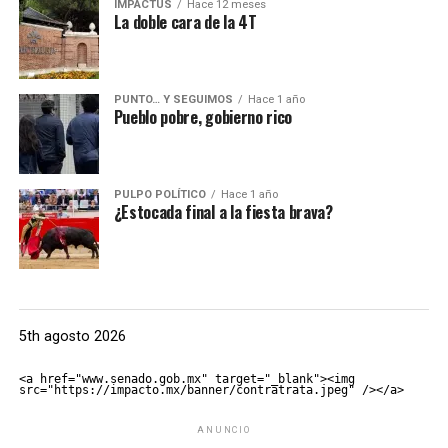
IMPACTUS
Hace 12 meses
La doble cara de la 4T
PUNTO… Y SEGUIMOS
Hace 1 año
Pueblo pobre, gobierno rico
PULPO POLÍTICO
Hace 1 año
¿Estocada final a la fiesta brava?
5th agosto 2026
<a href="www.senado.gob.mx" target="_blank"><img 
src="https://impacto.mx/banner/contratrata.jpeg" /></a>
ANUNCIO