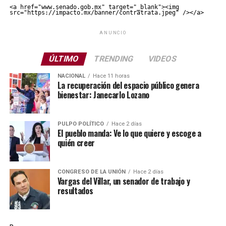
<a href="www.senado.gob.mx" target="_blank"><img 
src="https://impacto.mx/banner/contratrata.jpeg" /></a>
ANUNCIO
ÚLTIMO
TRENDING
VIDEOS
NACIONAL
Hace 11 horas
La recuperación del espacio público genera
bienestar: Janecarlo Lozano
PULPO POLÍTICO
Hace 2 días
El pueblo manda: Ve lo que quiere y escoge a
quién creer
CONGRESO DE LA UNIÓN
Hace 2 días
Vargas del Villar, un senador de trabajo y
resultados