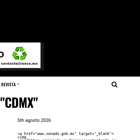
 REVISTA
s "CDMX"
5th agosto 2026
<a href="www.senado.gob.mx" target="_blank">
<img 