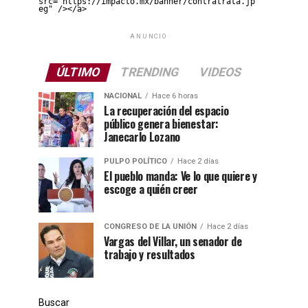
src="https://impacto.mx/banner/contratrata.jp
eg" /></a>
ANUNCIO
ÚLTIMO
TRENDING
VIDEOS
NACIONAL
Hace 6 horas
La recuperación del espacio
público genera bienestar:
Janecarlo Lozano
PULPO POLÍTICO
Hace 2 días
El pueblo manda: Ve lo que quiere y
escoge a quién creer
CONGRESO DE LA UNIÓN
Hace 2 días
Vargas del Villar, un senador de
trabajo y resultados
Buscar