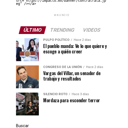
src="https://impacto.mx/banner/contratrata.jp
eg" /></a>
ANUNCIO
ÚLTIMO
TRENDING
VIDEOS
PULPO POLÍTICO
Hace 2 días
El pueblo manda: Ve lo que quiere y
escoge a quién creer
CONGRESO DE LA UNIÓN
Hace 2 días
Vargas del Villar, un senador de
trabajo y resultados
SILENCIO ROTO
Hace 3 días
Mordaza para esconder terror
Buscar