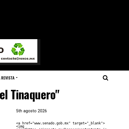
 REVISTA
el Tinaquero"
5th agosto 2026
<a href="www.senado.gob.mx" target="_blank">
<img 