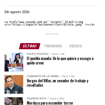
5th agosto 2026
<a href="www.senado.gob.mx" target="_blank"><img 
src="https://impacto.mx/banner/contratrata.jpeg" /></a>
ANUNCIO
ÚLTIMO
TRENDING
VIDEOS
PULPO POLÍTICO
Hace 1 día
El pueblo manda: Ve lo que quiere y escoge a
quién creer
CONGRESO DE LA UNIÓN
Hace 1 día
Vargas del Villar, un senador de trabajo y
resultados
SILENCIO ROTO
Hace 2 días
Mordaza para esconder terror