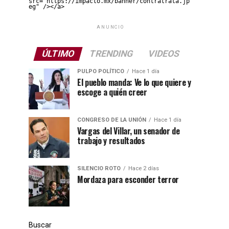
src="https://impacto.mx/banner/contratrata.jp
eg" /></a>
ANUNCIO
ÚLTIMO
TRENDING
VIDEOS
PULPO POLÍTICO
Hace 1 día
El pueblo manda: Ve lo que quiere y
escoge a quién creer
CONGRESO DE LA UNIÓN
Hace 1 día
Vargas del Villar, un senador de
trabajo y resultados
SILENCIO ROTO
Hace 2 días
Mordaza para esconder terror
Buscar