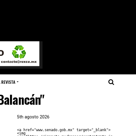
 REVISTA
"Balancán"
5th agosto 2026
<a href="www.senado.gob.mx" target="_blank">
<img 