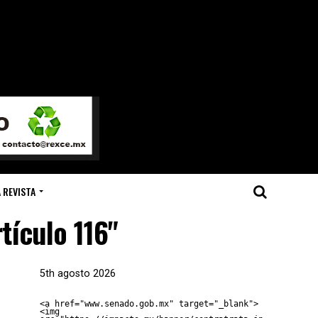
 REVISTA
tículo 116"
5th agosto 2026
<a href="www.senado.gob.mx" target="_blank">
<img 