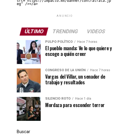
src="https://impacto.mx/banner/contratrata.jp
eg" /></a>
ANUNCIO
ÚLTIMO
TRENDING
VIDEOS
PULPO POLÍTICO
Hace 7 horas
El pueblo manda: Ve lo que quiere y
escoge a quién creer
CONGRESO DE LA UNIÓN
Hace 7 horas
Vargas del Villar, un senador de
trabajo y resultados
SILENCIO ROTO
Hace 1 día
Mordaza para esconder terror
Buscar