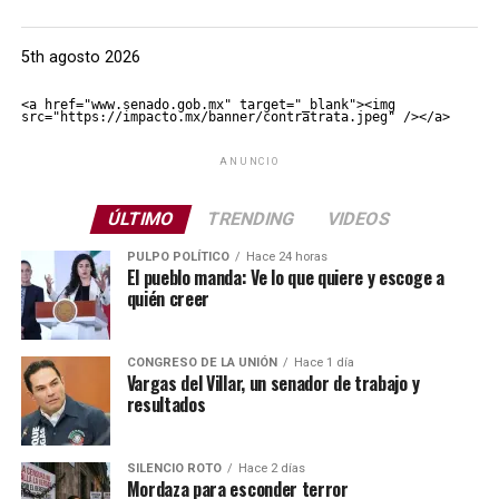
5th agosto 2026
<a href="www.senado.gob.mx" target="_blank"><img 
src="https://impacto.mx/banner/contratrata.jpeg" /></a>
ANUNCIO
ÚLTIMO
TRENDING
VIDEOS
PULPO POLÍTICO
Hace 24 horas
El pueblo manda: Ve lo que quiere y escoge a
quién creer
CONGRESO DE LA UNIÓN
Hace 1 día
Vargas del Villar, un senador de trabajo y
resultados
SILENCIO ROTO
Hace 2 días
Mordaza para esconder terror