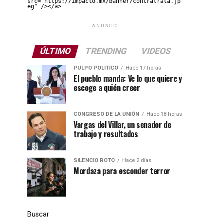
src="https://impacto.mx/banner/contratrata.jp
eg" /></a>
ANUNCIO
ÚLTIMO
TRENDING
VIDEOS
PULPO POLÍTICO
Hace 17 horas
El pueblo manda: Ve lo que quiere y
escoge a quién creer
CONGRESO DE LA UNIÓN
Hace 18 horas
Vargas del Villar, un senador de
trabajo y resultados
SILENCIO ROTO
Hace 2 días
Mordaza para esconder terror
Buscar