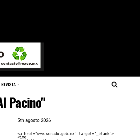
 REVISTA
Al Pacino"
5th agosto 2026
<a href="www.senado.gob.mx" target="_blank">
<img 