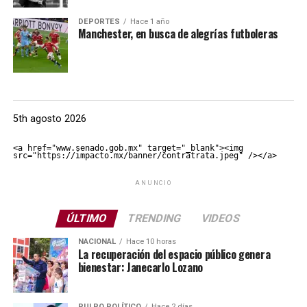
DEPORTES
Hace 1 año
Manchester, en busca de alegrías futboleras
5th agosto 2026
<a href="www.senado.gob.mx" target="_blank"><img 
src="https://impacto.mx/banner/contratrata.jpeg" /></a>
ANUNCIO
ÚLTIMO
TRENDING
VIDEOS
NACIONAL
Hace 10 horas
La recuperación del espacio público genera
bienestar: Janecarlo Lozano
PULPO POLÍTICO
Hace 2 días