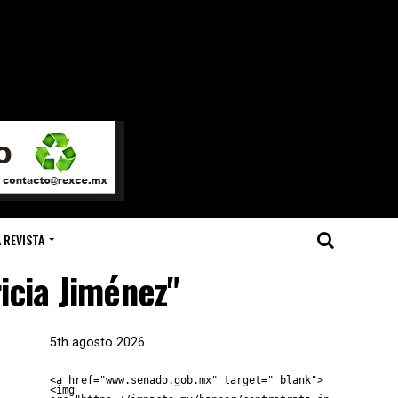
 REVISTA
icia Jiménez"
5th agosto 2026
<a href="www.senado.gob.mx" target="_blank">
<img 