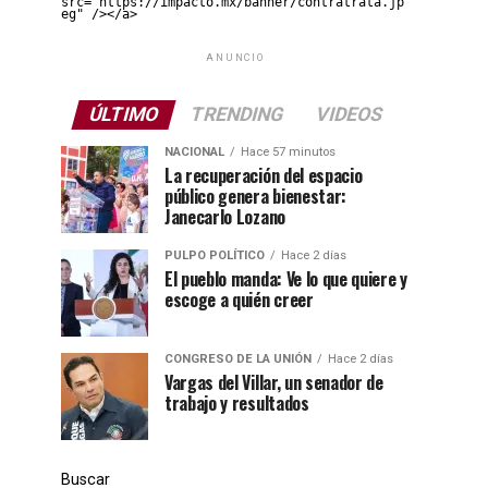
src="https://impacto.mx/banner/contratrata.jp
eg" /></a>
ANUNCIO
ÚLTIMO
TRENDING
VIDEOS
NACIONAL
Hace 57 minutos
La recuperación del espacio
público genera bienestar:
Janecarlo Lozano
PULPO POLÍTICO
Hace 2 días
El pueblo manda: Ve lo que quiere y
escoge a quién creer
CONGRESO DE LA UNIÓN
Hace 2 días
Vargas del Villar, un senador de
trabajo y resultados
Buscar