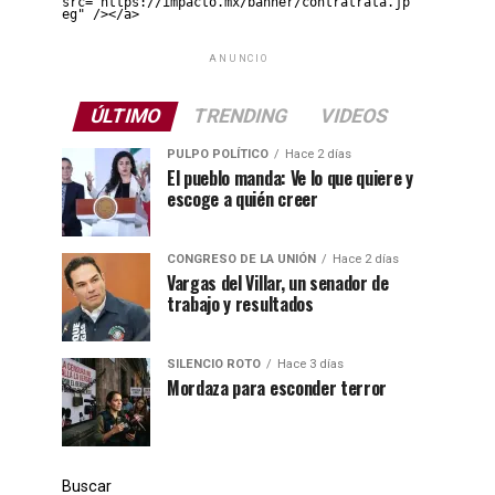
src="https://impacto.mx/banner/contratrata.jp
eg" /></a>
ANUNCIO
ÚLTIMO
TRENDING
VIDEOS
PULPO POLÍTICO
Hace 2 días
El pueblo manda: Ve lo que quiere y
escoge a quién creer
CONGRESO DE LA UNIÓN
Hace 2 días
Vargas del Villar, un senador de
trabajo y resultados
SILENCIO ROTO
Hace 3 días
Mordaza para esconder terror
Buscar