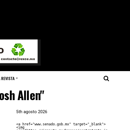
 REVISTA
osh Allen"
5th agosto 2026
<a href="www.senado.gob.mx" target="_blank">
<img 