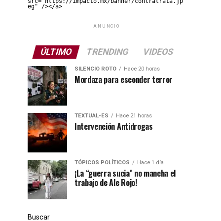
src="https://impacto.mx/banner/contratrata.jp
eg" /></a>
ANUNCIO
ÚLTIMO
TRENDING
VIDEOS
SILENCIO ROTO
Hace 20 horas
Mordaza para esconder terror
TEXTUAL-ES
Hace 21 horas
Intervención Antidrogas
TÓPICOS POLÍTICOS
Hace 1 día
¡La “guerra sucia” no mancha el
trabajo de Ale Rojo!
Buscar