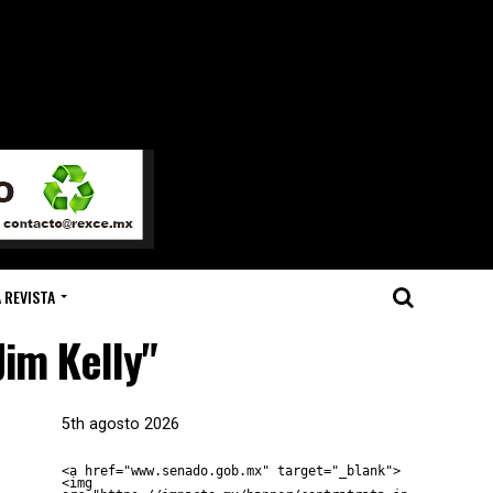
 REVISTA
Jim Kelly"
5th agosto 2026
<a href="www.senado.gob.mx" target="_blank">
<img 