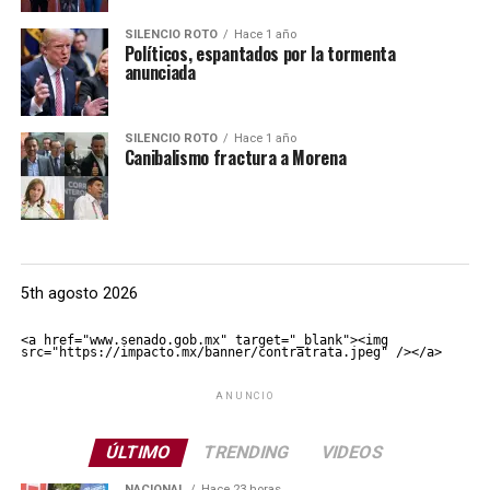
SILENCIO ROTO
Hace 1 año
Políticos, espantados por la tormenta
anunciada
SILENCIO ROTO
Hace 1 año
Canibalismo fractura a Morena
5th agosto 2026
<a href="www.senado.gob.mx" target="_blank"><img 
src="https://impacto.mx/banner/contratrata.jpeg" /></a>
ANUNCIO
ÚLTIMO
TRENDING
VIDEOS
NACIONAL
Hace 23 horas