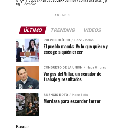
src="https://impacto.mx/banner/contratrata.jp
eg" /></a>
ANUNCIO
ÚLTIMO
TRENDING
VIDEOS
PULPO POLÍTICO
Hace 7 horas
El pueblo manda: Ve lo que quiere y
escoge a quién creer
CONGRESO DE LA UNIÓN
Hace 8 horas
Vargas del Villar, un senador de
trabajo y resultados
SILENCIO ROTO
Hace 1 día
Mordaza para esconder terror
Buscar