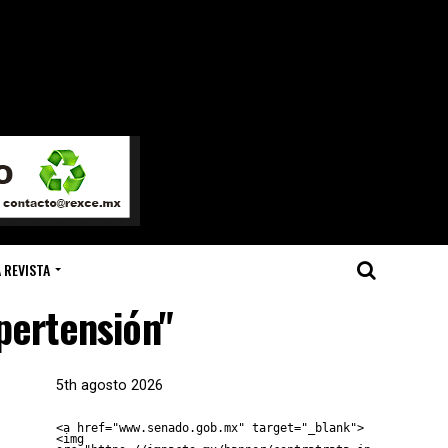
 REVISTA
pertensión"
5th agosto 2026
<a href="www.senado.gob.mx" target="_blank">
<img 