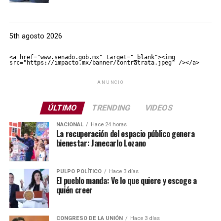
5th agosto 2026
<a href="www.senado.gob.mx" target="_blank"><img 
src="https://impacto.mx/banner/contratrata.jpeg" /></a>
ANUNCIO
ÚLTIMO
TRENDING
VIDEOS
NACIONAL
Hace 24 horas
La recuperación del espacio público genera
bienestar: Janecarlo Lozano
PULPO POLÍTICO
Hace 3 días
El pueblo manda: Ve lo que quiere y escoge a
quién creer
CONGRESO DE LA UNIÓN
Hace 3 días