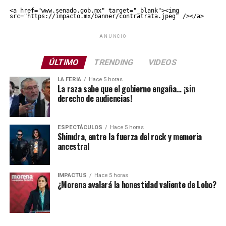
<a href="www.senado.gob.mx" target="_blank"><img 
src="https://impacto.mx/banner/contratrata.jpeg" /></a>
ANUNCIO
ÚLTIMO
TRENDING
VIDEOS
LA FERIA
Hace 5 horas
La raza sabe que el gobierno engaña… ¡sin
derecho de audiencias!
ESPECTÁCULOS
Hace 5 horas
Shimdra, entre la fuerza del rock y memoria
ancestral
IMPACTUS
Hace 5 horas
¿Morena avalará la honestidad valiente de Lobo?