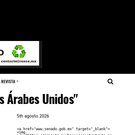
 REVISTA
os Árabes Unidos"
5th agosto 2026
<a href="www.senado.gob.mx" target="_blank">
<img 