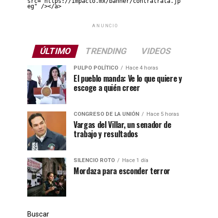
src="https://impacto.mx/banner/contratrata.jp
eg" /></a>
ANUNCIO
ÚLTIMO
TRENDING
VIDEOS
PULPO POLÍTICO
Hace 4 horas
El pueblo manda: Ve lo que quiere y
escoge a quién creer
CONGRESO DE LA UNIÓN
Hace 5 horas
Vargas del Villar, un senador de
trabajo y resultados
SILENCIO ROTO
Hace 1 día
Mordaza para esconder terror
Buscar