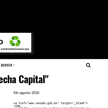
 REVISTA
echa Capital"
5th agosto 2026
<a href="www.senado.gob.mx" target="_blank">
<img 