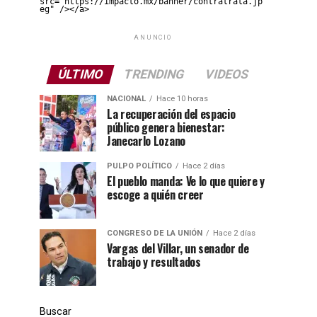
src="https://impacto.mx/banner/contratrata.jp
eg" /></a>
ANUNCIO
ÚLTIMO
TRENDING
VIDEOS
NACIONAL
Hace 10 horas
La recuperación del espacio
público genera bienestar:
Janecarlo Lozano
PULPO POLÍTICO
Hace 2 días
El pueblo manda: Ve lo que quiere y
escoge a quién creer
CONGRESO DE LA UNIÓN
Hace 2 días
Vargas del Villar, un senador de
trabajo y resultados
Buscar