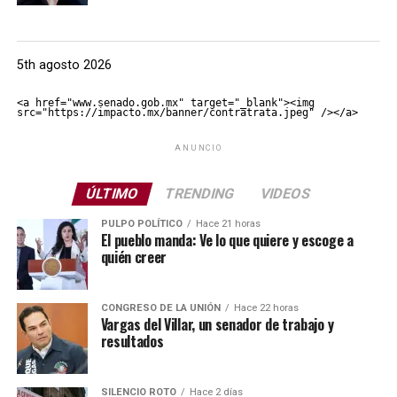
5th agosto 2026
<a href="www.senado.gob.mx" target="_blank"><img 
src="https://impacto.mx/banner/contratrata.jpeg" /></a>
ANUNCIO
ÚLTIMO
TRENDING
VIDEOS
PULPO POLÍTICO
Hace 21 horas
El pueblo manda: Ve lo que quiere y escoge a
quién creer
CONGRESO DE LA UNIÓN
Hace 22 horas
Vargas del Villar, un senador de trabajo y
resultados
SILENCIO ROTO
Hace 2 días