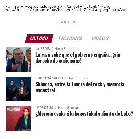
<a href="www.senado.gob.mx" target="_blank"><img 
src="https://impacto.mx/banner/contratrata.jpeg" /></a>
ANUNCIO
ÚLTIMO
TRENDING
VIDEOS
LA FERIA
Hace 8 horas
La raza sabe que el gobierno engaña… ¡sin
derecho de audiencias!
ESPECTÁCULOS
Hace 8 horas
Shimdra, entre la fuerza del rock y memoria
ancestral
IMPACTUS
Hace 8 horas
¿Morena avalará la honestidad valiente de Lobo?