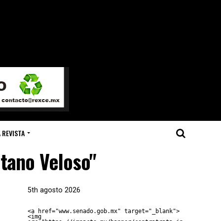
 REVISTA
etano Veloso"
5th agosto 2026
<a href="www.senado.gob.mx" target="_blank">
<img 