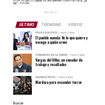
src="https://impacto.mx/banner/contratrata.jp
eg" /></a>
ANUNCIO
ÚLTIMO
TRENDING
VIDEOS
PULPO POLÍTICO
Hace 2 días
El pueblo manda: Ve lo que quiere y
escoge a quién creer
CONGRESO DE LA UNIÓN
Hace 2 días
Vargas del Villar, un senador de
trabajo y resultados
SILENCIO ROTO
Hace 2 días
Mordaza para esconder terror
Buscar