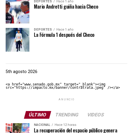
DEPORTES
Hace 1 año
Mario Andretti guiña hacia Checo
DEPORTES
Hace 1 año
La Fórmula 1 después del Checo
5th agosto 2026
<a href="www.senado.gob.mx" target="_blank"><img 
src="https://impacto.mx/banner/contratrata.jpeg" /></a>
ANUNCIO
ÚLTIMO
TRENDING
VIDEOS
NACIONAL
Hace 12 horas
La recuperación del espacio público genera