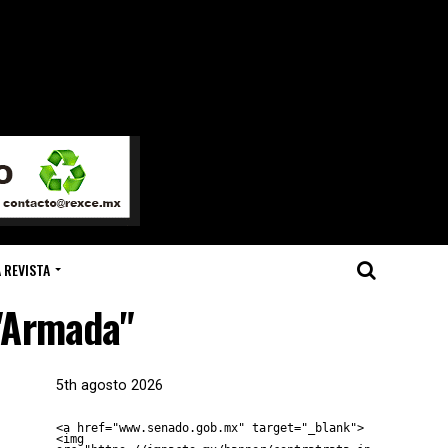
 REVISTA
 "Armada"
5th agosto 2026
<a href="www.senado.gob.mx" target="_blank">
<img 