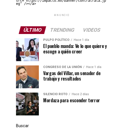
src="https://impacto.mx/banner/contratrata.jp
eg" /></a>
ANUNCIO
ÚLTIMO
TRENDING
VIDEOS
PULPO POLÍTICO
Hace 1 día
El pueblo manda: Ve lo que quiere y
escoge a quién creer
CONGRESO DE LA UNIÓN
Hace 1 día
Vargas del Villar, un senador de
trabajo y resultados
SILENCIO ROTO
Hace 2 días
Mordaza para esconder terror
Buscar