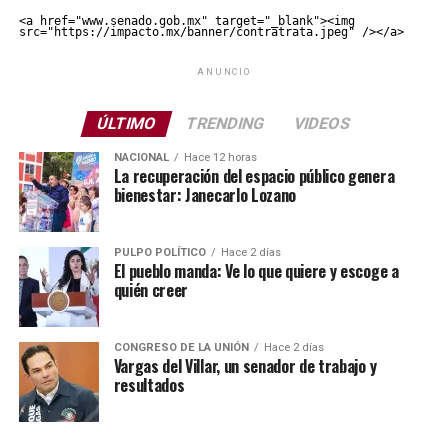
<a href="www.senado.gob.mx" target="_blank"><img 
src="https://impacto.mx/banner/contratrata.jpeg" /></a>
ANUNCIO
ÚLTIMO
TRENDING
VIDEOS
NACIONAL
Hace 12 horas
La recuperación del espacio público genera
bienestar: Janecarlo Lozano
PULPO POLÍTICO
Hace 2 días
El pueblo manda: Ve lo que quiere y escoge a
quién creer
CONGRESO DE LA UNIÓN
Hace 2 días
Vargas del Villar, un senador de trabajo y
resultados