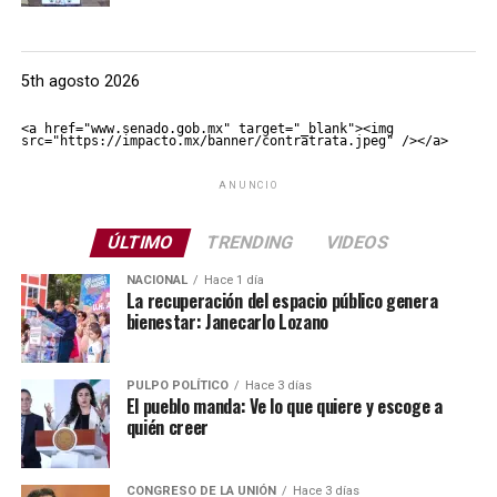
5th agosto 2026
<a href="www.senado.gob.mx" target="_blank"><img 
src="https://impacto.mx/banner/contratrata.jpeg" /></a>
ANUNCIO
ÚLTIMO
TRENDING
VIDEOS
NACIONAL
Hace 1 día
La recuperación del espacio público genera
bienestar: Janecarlo Lozano
PULPO POLÍTICO
Hace 3 días
El pueblo manda: Ve lo que quiere y escoge a
quién creer
CONGRESO DE LA UNIÓN
Hace 3 días