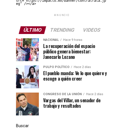
src="https://impacto.mx/banner/contratrata.jp
eg" /></a>
ANUNCIO
ÚLTIMO
TRENDING
VIDEOS
NACIONAL
Hace 9 horas
La recuperación del espacio
público genera bienestar:
Janecarlo Lozano
PULPO POLÍTICO
Hace 2 días
El pueblo manda: Ve lo que quiere y
escoge a quién creer
CONGRESO DE LA UNIÓN
Hace 2 días
Vargas del Villar, un senador de
trabajo y resultados
Buscar