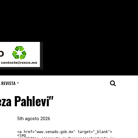
 REVISTA
za Pahlevi"
5th agosto 2026
<a href="www.senado.gob.mx" target="_blank">
<img 