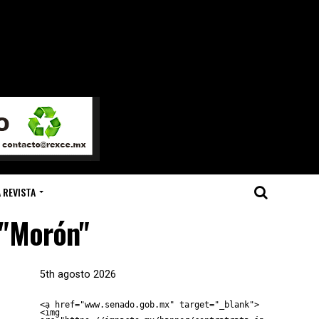
 REVISTA
 "Morón"
5th agosto 2026
<a href="www.senado.gob.mx" target="_blank">
<img 