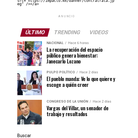
src="https://impacto.mx/banner/contratrata.jp
eg" /></a>
ANUNCIO
ÚLTIMO
TRENDING
VIDEOS
NACIONAL
Hace 6 horas
La recuperación del espacio
público genera bienestar:
Janecarlo Lozano
PULPO POLÍTICO
Hace 2 días
El pueblo manda: Ve lo que quiere y
escoge a quién creer
CONGRESO DE LA UNIÓN
Hace 2 días
Vargas del Villar, un senador de
trabajo y resultados
Buscar