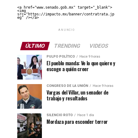
<a href="www.senado.gob.mx" target="_blank">
<img 
src="https://impacto.mx/banner/contratrata.jp
eg" /></a>
ANUNCIO
ÚLTIMO
TRENDING
VIDEOS
PULPO POLÍTICO
Hace 9 horas
El pueblo manda: Ve lo que quiere y
escoge a quién creer
CONGRESO DE LA UNIÓN
Hace 9 horas
Vargas del Villar, un senador de
trabajo y resultados
SILENCIO ROTO
Hace 1 día
Mordaza para esconder terror