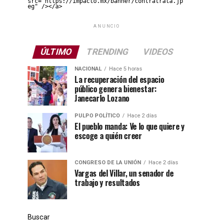
src="https://impacto.mx/banner/contratrata.jp
eg" /></a>
ANUNCIO
ÚLTIMO
TRENDING
VIDEOS
NACIONAL
Hace 5 horas
La recuperación del espacio
público genera bienestar:
Janecarlo Lozano
PULPO POLÍTICO
Hace 2 días
El pueblo manda: Ve lo que quiere y
escoge a quién creer
CONGRESO DE LA UNIÓN
Hace 2 días
Vargas del Villar, un senador de
trabajo y resultados
Buscar