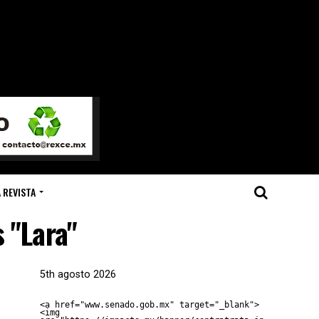
 REVISTA
 "Lara"
5th agosto 2026
<a href="www.senado.gob.mx" target="_blank">
<img 