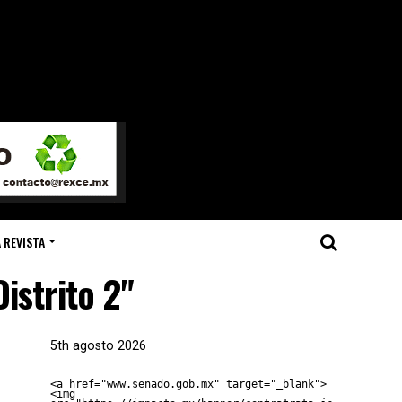
 REVISTA
istrito 2"
5th agosto 2026
<a href="www.senado.gob.mx" target="_blank">
<img 