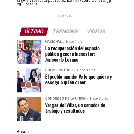
src="https://impacto.mx/banner/contratrata.jp
eg" /></a>
ANUNCIO
ÚLTIMO
TRENDING
VIDEOS
NACIONAL
Hace 1 día
La recuperación del espacio
público genera bienestar:
Janecarlo Lozano
PULPO POLÍTICO
Hace 3 días
El pueblo manda: Ve lo que quiere y
escoge a quién creer
CONGRESO DE LA UNIÓN
Hace 3 días
Vargas del Villar, un senador de
trabajo y resultados
Buscar