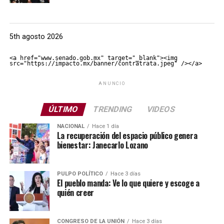
5th agosto 2026
<a href="www.senado.gob.mx" target="_blank"><img 
src="https://impacto.mx/banner/contratrata.jpeg" /></a>
ANUNCIO
ÚLTIMO
TRENDING
VIDEOS
NACIONAL
Hace 1 día
La recuperación del espacio público genera
bienestar: Janecarlo Lozano
PULPO POLÍTICO
Hace 3 días
El pueblo manda: Ve lo que quiere y escoge a
quién creer
CONGRESO DE LA UNIÓN
Hace 3 días