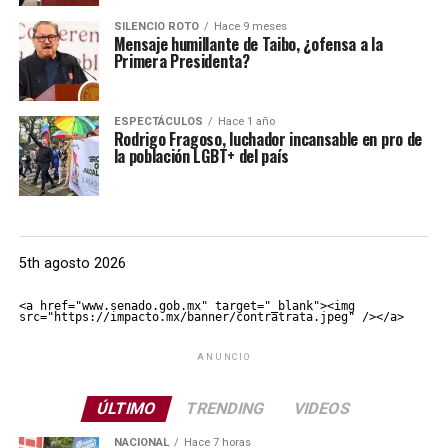
SILENCIO ROTO
Hace 9 meses
Mensaje humillante de Taibo, ¿ofensa a la
Primera Presidenta?
ESPECTÁCULOS
Hace 1 año
Rodrigo Fragoso, luchador incansable en pro de
la población LGBT+ del país
5th agosto 2026
<a href="www.senado.gob.mx" target="_blank"><img 
src="https://impacto.mx/banner/contratrata.jpeg" /></a>
ANUNCIO
ÚLTIMO
TRENDING
VIDEOS
NACIONAL
Hace 7 horas