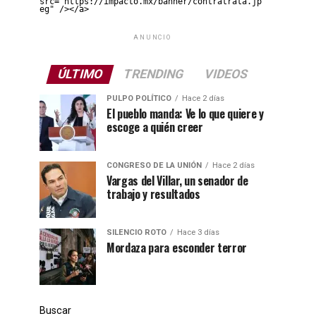
src="https://impacto.mx/banner/contratrata.jp
eg" /></a>
ANUNCIO
ÚLTIMO
TRENDING
VIDEOS
PULPO POLÍTICO
Hace 2 días
El pueblo manda: Ve lo que quiere y
escoge a quién creer
CONGRESO DE LA UNIÓN
Hace 2 días
Vargas del Villar, un senador de
trabajo y resultados
SILENCIO ROTO
Hace 3 días
Mordaza para esconder terror
Buscar