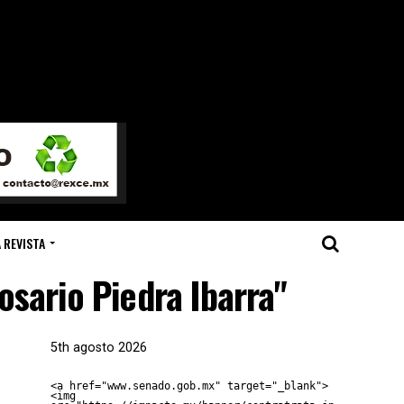
 REVISTA
osario Piedra Ibarra"
5th agosto 2026
<a href="www.senado.gob.mx" target="_blank">
<img 