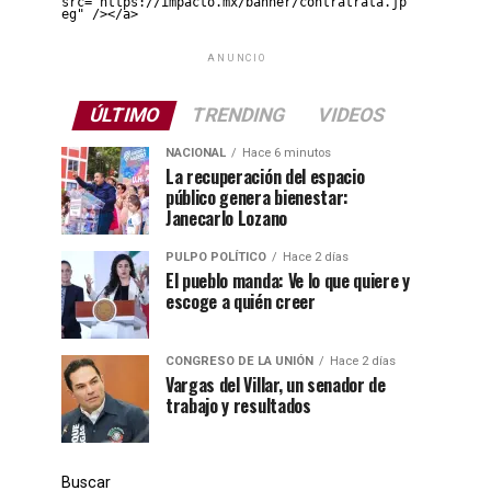
src="https://impacto.mx/banner/contratrata.jp
eg" /></a>
ANUNCIO
ÚLTIMO
TRENDING
VIDEOS
NACIONAL
Hace 6 minutos
La recuperación del espacio
público genera bienestar:
Janecarlo Lozano
PULPO POLÍTICO
Hace 2 días
El pueblo manda: Ve lo que quiere y
escoge a quién creer
CONGRESO DE LA UNIÓN
Hace 2 días
Vargas del Villar, un senador de
trabajo y resultados
Buscar