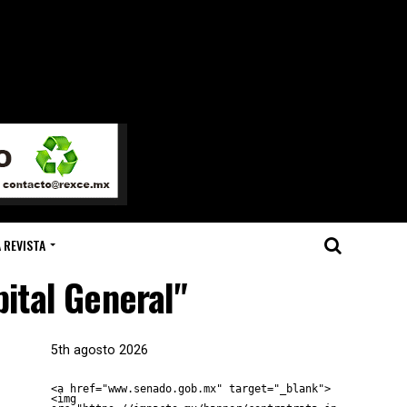
 REVISTA
ital General"
5th agosto 2026
<a href="www.senado.gob.mx" target="_blank">
<img 