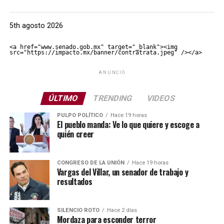
5th agosto 2026
<a href="www.senado.gob.mx" target="_blank"><img 
src="https://impacto.mx/banner/contratrata.jpeg" /></a>
ANUNCIO
ÚLTIMO
TRENDING
VIDEOS
PULPO POLÍTICO
Hace 19 horas
El pueblo manda: Ve lo que quiere y escoge a
quién creer
CONGRESO DE LA UNIÓN
Hace 19 horas
Vargas del Villar, un senador de trabajo y
resultados
SILENCIO ROTO
Hace 2 días
Mordaza para esconder terror