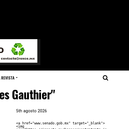
 REVISTA
les Gauthier"
5th agosto 2026
<a href="www.senado.gob.mx" target="_blank">
<img 