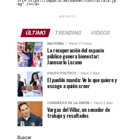
src="https://impacto.mx/banner/contratrata.jp
eg" /></a>
ANUNCIO
ÚLTIMO
TRENDING
VIDEOS
NACIONAL
Hace 11 horas
La recuperación del espacio
público genera bienestar:
Janecarlo Lozano
PULPO POLÍTICO
Hace 2 días
El pueblo manda: Ve lo que quiere y
escoge a quién creer
CONGRESO DE LA UNIÓN
Hace 2 días
Vargas del Villar, un senador de
trabajo y resultados
Buscar