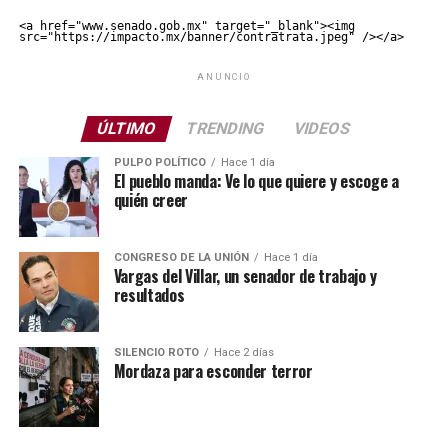
<a href="www.senado.gob.mx" target="_blank"><img 
src="https://impacto.mx/banner/contratrata.jpeg" /></a>
ANUNCIO
ÚLTIMO
TRENDING
VIDEOS
PULPO POLÍTICO
Hace 1 día
El pueblo manda: Ve lo que quiere y escoge a
quién creer
CONGRESO DE LA UNIÓN
Hace 1 día
Vargas del Villar, un senador de trabajo y
resultados
SILENCIO ROTO
Hace 2 días
Mordaza para esconder terror