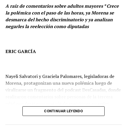
A CONTINUACIÓN
A raíz de comentarios sobre adultos mayores * Crece
Labor del Banxico, fundamental para la vida económica
la polémica con el paso de las horas, ya Morena se
del país: Vargas del Villar
desmarca del hecho discriminatorio y ya analizan
NO TE LO PIERDAS
negarles la reelección como diputadas
La situación económica de México va en picada: GPPRI
ERIC GARCÍA
Nayeli Salvatori y Graciela Palomares, legisladoras de
Morena, protagonizan una nueva polémica luego de
viralizarse un fragmento del podcast DesCasadas, donde
realizaron comentarios sobre personas de la tercera
edad que desataron una ola de reacciones en redes
Durante el primer periodo ordinario asistió a 36 sesiones
sociales.
CONTINUAR LEYENDO
ordinarias y dos solemnes, mientras que en el segundo
periodo ordinario participó en 27 sesiones ordinarias y
Durante una conversación en el podcast, las legisladoras
tres solemnes, además de acudir al periodo