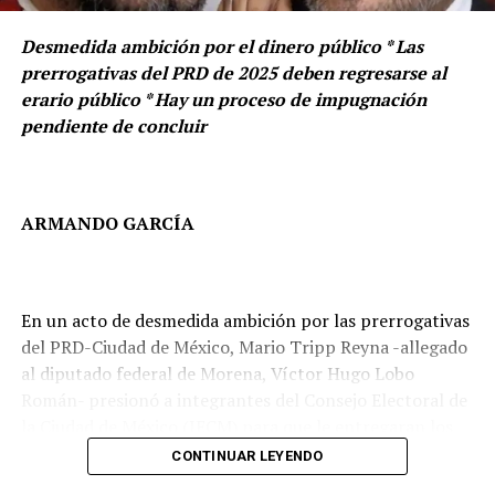
Desmedida ambición por el dinero público * Las
prerrogativas del PRD de 2025 deben regresarse al
erario público * Hay un proceso de impugnación
pendiente de concluir
ARMANDO GARCÍA
En un acto de desmedida ambición por las prerrogativas
del PRD-Ciudad de México, Mario Tripp Reyna -allegado
al diputado federal de Morena, Víctor Hugo Lobo
LEGISLADORAS SE DEFIENDEN
Román- presionó a integrantes del Consejo Electoral de
la Ciudad de México (IECM) para que le entregaran los
Nayeli Salvatori asegura que el video fue sacado de
recursos del partido.
contexto.
CONTINUAR LEYENDO
“La política debe traducirse en resultados, propuestas y
soluciones concretas para las familias mexicanas”, la