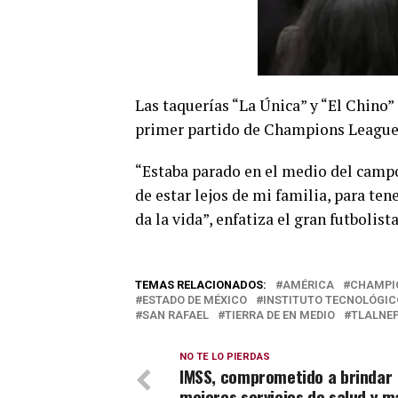
Las taquerías “La Única” y “El Chino”
primer partido de Champions League
“Estaba parado en el medio del campo, 
de estar lejos de mi familia, para te
da la vida”, enfatiza el gran futbolis
TEMAS RELACIONADOS:
AMÉRICA
CHAMPI
ESTADO DE MÉXICO
INSTITUTO TECNOLÓGIC
SAN RAFAEL
TIERRA DE EN MEDIO
TLALNE
NO TE LO PIERDAS
IMSS, comprometido a brindar
mejores servicios de salud y m