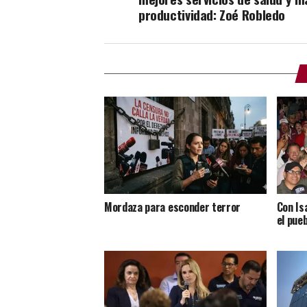
productividad: Zoé Robledo
Mordaza para esconder terror
Con Is
el pue