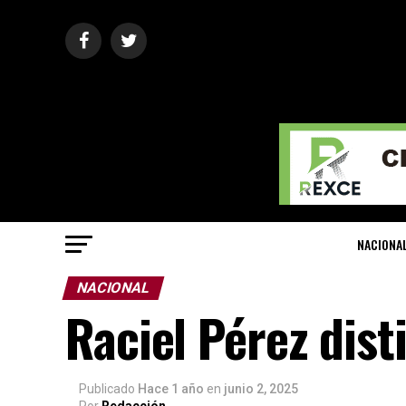
NACIONA
NACIONAL
Raciel Pérez dist
Publicado
Hace 1 año
en
junio 2, 2025