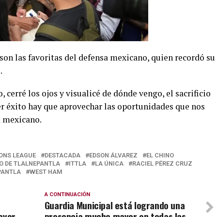
 son las favoritas del defensa mexicano, quien recordó su
.
cerré los ojos y visualicé de dónde vengo, el sacrificio
ner éxito hay que aprovechar las oportunidades que nos
ta mexicano.
ONS LEAGUE
DESTACADA
EDSON ÁLVAREZ
EL CHINO
O DE TLALNEPANTLA
ITTLA
LA ÚNICA
RACIEL PÉREZ CRUZ
PANTLA
WEST HAM
A CONTINUACIÓN
Guardia Municipal está logrando una
ayor
presencia mucho mayor en todas las