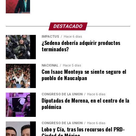
herramientas de gestión que se vinculan para planificar
las metas de una organización y asignar los recursos
financieros necesarios para cumplirlas en un periodo de
12 meses.
DESTACADO
IMPACTUS
Hace 6 días
Asimismo, el POA define las acciones y objetivos,
¿Sedena debería adquirir productos
mientras que el presupuesto establece los fondos
terminados?
autorizados para ejecutarlos.
Todo indica que no hubo mantenimiento de manera
NACIONAL
Hace 5 días
Con Isaac Montoya se siente seguro el
correcta, ya sea por omisión, no hubo un programa
pueblo de Naucalpan
específico o simplemente no ejercieron el presupuesto
requerido, y lo que pagan los platos rotos, como
siempre, son los vecinos y colonos.
CONGRESO DE LA UNIÓN
Hace 6 días
Diputadas de Morena, en el centro de la
polémica
No le busquen tres pies al gato, pero el responsable del
colapso de la bomba es el Consejo Directivo de SAPASA,
encabezado por el presidente municipal
Pedro
CONGRESO DE LA UNIÓN
Hace 6 días
Lobo y Cía, tras los recursos del PRD-
Rodríguez Villegas
.
Ciudad de México