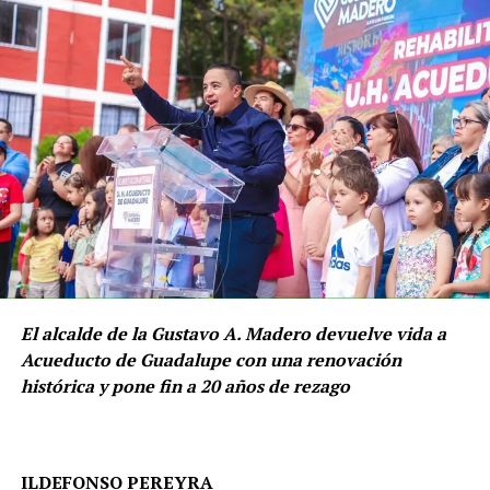
El alcalde de la Gustavo A. Madero devuelve vida a
Acueducto de Guadalupe con una renovación
histórica y pone fin a 20 años de rezago
“El Partido del Trabajo demuestra que no es un partido
ILDEFONSO PEREYRA