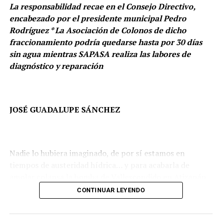
La responsabilidad recae en el Consejo Directivo,
Ale Rojo pone la muestra para limpiar y rescatar los
Este resultado ubica a Naucalpan entre los municipios
espacios públicos
encabezado por el presidente municipal Pedro
que registraron una reducción significativa en la
Rodríguez * La Asociación de Colonos de dicho
percepción de inseguridad durante el periodo de
fraccionamiento podría quedarse hasta por 30 días
referencia y representa su nivel más bajo en los últimos
sin agua mientras SAPASA realiza las labores de
años, de acuerdo con la serie histórica de la ENSU.
diagnóstico y reparación
JOSÉ GUADALUPE SÁNCHEZ
Nadie lo hubiera imaginado, de por sí estamos en
tiempos de austeridad hídrica… y para acabarla de
amolar colapsa la bomba de Vallescondido en Atizapán
de Zaragoza.
CONTINUAR LEYENDO
Los colonos de dicho fraccionamiento recibieron la