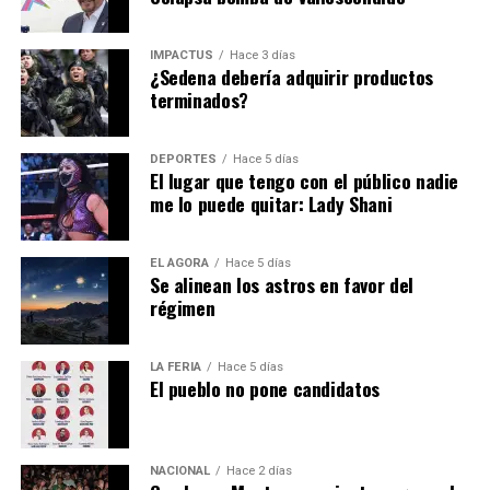
Alessandra Rojo de la Vega hace un exhorto para realizar
IMPACTUS
Hace 3 días
un trabajo conjunto.
¿Sedena debería adquirir productos
terminados?
Hasta la fecha todavía es un misterio el motivo de la
DEPORTES
Hace 5 días
renuncia de
Alfredo Vázquez
… pero es de sabios
El lugar que tengo con el público nadie
me lo puede quitar: Lady Shani
cambiar de opinión y la decisión está en el escritorio de
Pedro Rodríguez
.
EL ÁGORA
Hace 5 días
Se alinean los astros en favor del
régimen
LA FERIA
Hace 5 días
El pueblo no pone candidatos
NACIONAL
Hace 2 días